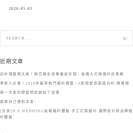
2020-05-05
Search
for:
近期文章
白紗禮服都太美！棉花糖女孩專屬試衣間｜板橋大尺碼婚紗店推薦
準新人必看！2026年最新熱門婚紗禮服，6款戀愛氛圍感白紗/晚禮服
第一次真的閨蜜照就獻給了這裡
感謝自己選對店家~
[分享]D-S WEDDING板橋婚紗體驗 手工訂製婚紗 國際設計師品牌婚
紗體驗