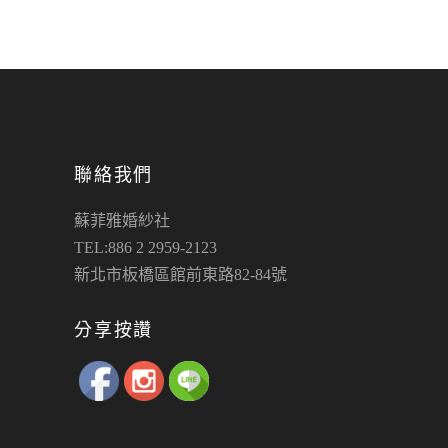
聯絡我們
蘇菲雅婚紗社
TEL:886 2 2959-2123
新北市板橋區館前東路82-84號
分享按讚