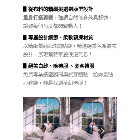
▋從布料的精細挑選到版型設計
量身打造剪裁，
強調自然修身兼具舒適，
讓妳每個角度都閃耀動人！
▋專屬設計細節、柔軟親膚材質
以精緻蕾絲&珠繡點綴，精選絕美色系層次
設計，展現獨特華麗浪漫氣息！
▋絕美白紗、晚禮服 、宴客禮服
免費專業造型顧問與試穿體驗，給妳最貼
心建議，輕鬆找到夢幻禮服！