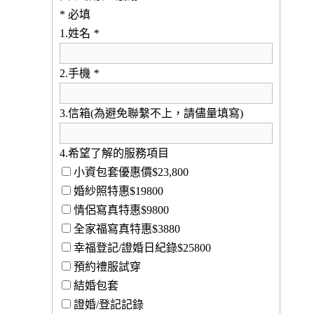
* 必填
1.姓名
*
2.手機
*
3.信箱(為避免聯繫不上，請儘量填寫)
4.希望了解的服務項目
小資包套優惠價$23,800
婚紗照特惠$19800
情侶寫真特惠$9800
全家福寫真特惠$3880
幸福登記/證婚日紀錄$25800
預約禮服試穿
結婚包套
證婚/登記記錄