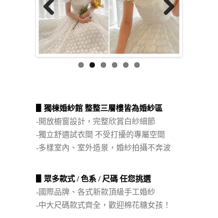
Previous
Next
▋獨棟婚紗館 整整三層樓皆為婚紗區
-開放櫥窗設計，
完整欣賞白紗細節
-獨立舒適試衣間 不受打擾的專屬空間
-多樣室內、室外造景，婚紗拍攝不奔波
▋眾多款式 / 色系 / 尺碼 任您挑選
-國際品牌、各式新款頂級手工婚紗
-中大尺碼款式齊全，歡迎棉花糖女孩！