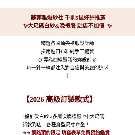
蘇菲雅婚紗社 千則5星好評推薦
✨大尺碼白紗&晚禮服 駐店不加價 ✨
精選各國頂尖禮服設計師
採用進口布料純手工縫製
ღ 專為曲線豐滿的妳設計 ღ
每一針一線都注入對自信與美麗的追求
｜
【2026 高級訂製款式】
#設計款白紗 #多層次晚禮服 #中大尺碼
新款到店！各種身型尺寸齊全！
➜➜ 網路預約限定 填寫表單免費預約鑑賞