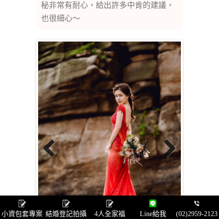
秘非常有耐心，給出許多中肯的建議，
也很細心～
Previous
Next
小資包套專案
結婚登記拍攝
4人全家福
Line給我
(02)2959-2123