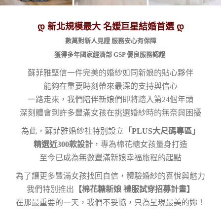
დ 新北規模最大 名媛巨星結婚首選 დ
數萬對新人見證 服務安心有保障
獲得多年國家經濟部
GSP
優良服務認證
蘇菲雅堅信一件完美的婚紗如同新娘的貼心夥伴
能夠在重要時刻帶來最深的支持與信心
一路走來，我們陪伴新娘們即將踏入第24個年頭
深刻體會到許多豐滿女孩在挑選婚紗時的無奈與困擾
為此，蘇菲雅婚紗社特別設立
「PLUS大尺碼專區」
精選近300款設計
，專為棉花糖女孩量身打造
至今已成為無數豐滿新娘幸福旅程的起點
為了讓更多豐滿女孩找回自信，體驗婚紗的喜悅與魅力
我們特別推出
【棉花糖新娘 禮服試穿招募計畫】
在那最重要的一天，我們不妥協，只為呈現最美的妳！