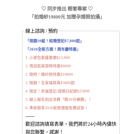
♡ 同步推出 輕奢
專案 ♡
「拍婚紗19800元 加贈孕婦照拍攝」
線上諮詢 / 預約
「限額10組！結婚登記$7,800起」
「2026全新方案！周年慶特惠」
1. 小資包套優惠價$23,800
2. 情侶寫真限時特惠$9800
2. 限時！婚紗照特惠$19800
3. 限額！全家福寫真$3880起
4. 限定！幸福登記/證婚日紀錄$25800
5. 線上報名到店消費「贈30分裸鑽」！
6. 準新娘享2026新款禮服免費試穿！
------
歡迎諮詢填寫表單，我們將於24小時內儘快
與您聯繫，感謝！