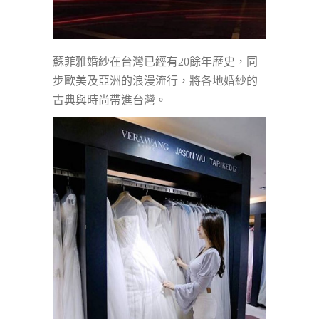
蘇菲雅婚紗在台灣已經有20餘年歷史，同
步歐美及亞洲的浪漫流行，將各地婚紗的
古典與時尚帶進台灣。