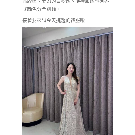
品牌區、夢幻的白紗區、晚禮服區也有各
式顏色分門別類。
接著要來試今天挑選的禮服啦