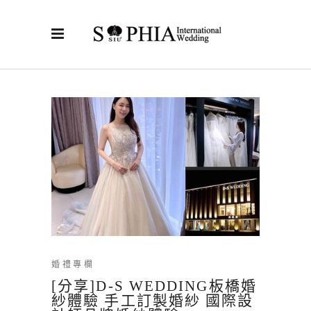
婚禮專欄
[分享]D-S WEDDING板橋婚
紗體驗 手工訂製婚紗 國際設