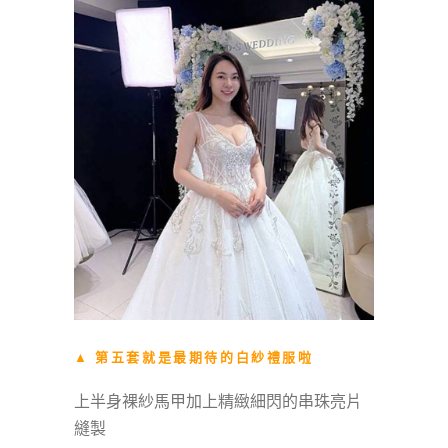
▲ 第五套就是最期待的白紗禮服啦
上半身裸紗馬甲加上精緻細閃的串珠亮片
縫製